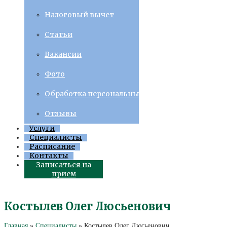
Налоговый вычет
Статьи
Вакансии
Фото
Обработка персональных данных
Отзывы
Услуги
Специалисты
Расписание
Контакты
Записаться на
прием
Костылев Олег Люсьенович
Главная
»
Специалисты
»
Костылев Олег Люсьенович