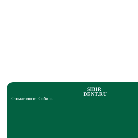
SIBIR-
DENT.RU
Стоматология Сибирь