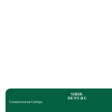
SIBIR-
DENT.RU
Стоматология Сибирь