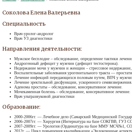
Соколова Елена Валерьевна
Специальность
Врач-уролог-андролог
Врач УЗ диагностики
Направления деятельности:
Мужское бесплодие – обследование, определение тактики лечени
Андрогенный дефицит у мужчин (дефицит тестостерона).
Недержание мочи у мужчин и женщин – стрессовое недержание,
Воспалительные заболевания урогенитального тракта — простатит
Лечение инфекций передающихся половым путем, ВПЧ у мужчи
Лечение эректильной дисфункции, ускоренного семяизвержения
Аденома простаты – обследование, консервативное лечение.
Мочекаменная болезнь – обследование, консервативное лечение.
Врач ультразвуковой диагностики
Образование:
2000-2006гг. — Лечебное дело (Самарский Медицинский Госуда
2006-2007гг. — Хирургия (Интернатура на базе СОКГВВ, ГУЗ С
2007-2009гг. — Урология (Ординатура на базе ММУ МСЧ№1, С
2012г. — Цикл повышения квалификации «Эндокринные аспекты