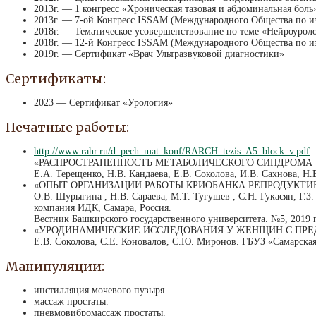
2013г. — 1 конгресс «Хроническая тазовая и абдоминальная боль
2013г. — 7-ой Конгресс ISSAM (Международного Общества по и
2018г. — Тематическое усовершенствование по теме «Нейроуролог
2018г. — 12-й Конгресс ISSAM (Международного Общества по и
2019г. — Сертификат «Врач Ультразвуковой диагностики»
Сертификаты:
2023 — Сертификат «Урология»
Печатные работы:
http://www.rahr.ru/d_pech_mat_konf/RARCH_tezis_A5_block_v.pdf
«РАСПРОСТРАНЕННОСТЬ МЕТАБОЛИЧЕСКОГО СИНДРОМА 
Е.А. Терещенко, Н.В. Кандаева, Е.В. Соколова, И.В. Сахнова, Н
«ОПЫТ ОРГАНИЗАЦИИ РАБОТЫ КРИОБАНКА РЕПРОДУКТИ
О.В. Шурыгина , Н.В. Сараева, М.Т. Тугушев , С.Н. Гукасян, Г.З
компания ИДК, Самара, Россия.
Вестник Башкирского государственного университета. №5, 2019 
«УРОДИНАМИЧЕСКИЕ ИССЛЕДОВАНИЯ У ЖЕНЩИН С ПР
Е.В. Соколова, С.Е. Коновалов, С.Ю. Миронов. ГБУЗ «Самарская
Манипуляции:
инстилляция мочевого пузыря.
массаж простаты.
пневмовибромассаж простаты.